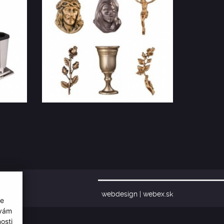
webdesign
|
webex.sk
ie
 vám
osti