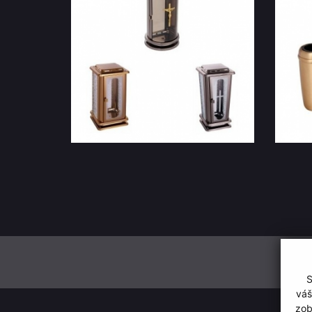
S
váš
zob