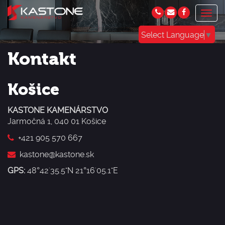
Togg
navig
Select Language
▼
Kontakt
Košice
KASTONE KAMENÁRSTVO
Jarmočná 1, 040 01 Košice
+421 905 570 667
kastone@kastone.sk
GPS:
48°42'35.5"N 21°16'05.1"E