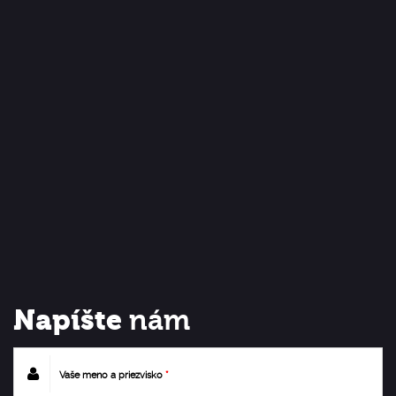
Napíšte
nám
Vaše meno a priezvisko
*