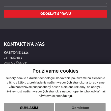
ODOSLAŤ SPRÁVU
KONTAKT NA NÁS
KASTONE s.r.o.
Jarmočná 1
040 01 Košice
Používame cookies
mobil:
+421 905 570 667
e-mail:
Súbory cookie a ďalšie technológie sledovania používame na zlepšenie
kastone@kastone.sk
vášho zážitku z prehliadania našich webových stránok, na to, aby sme
vám zobrazovali prispôsobený obsah a cielené reklamy, na analýzu
GPS:
48°42'35.5"N 21°16'05.1"E
návštevnosti našich webových stránok a na pochopenie toho, odkiaľ naši
návštevníci prichádzajú.
Cookies
Ochrana osobných údajov
SÚHLASÍM
Odmietam